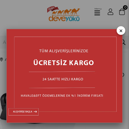
0
Menu
×
Anasayfa
Ev Aletleri
Hava Temizleme ve Nemlendirme