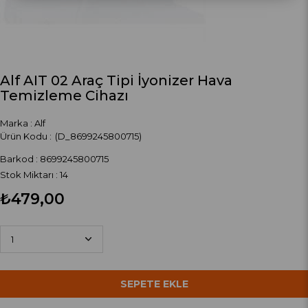
Alf AIT 02 Araç Tipi İyonizer Hava
Temizleme Cihazı
Marka
:
Alf
(D_8699245800715)
Barkod
:
8699245800715
Stok Miktarı
:
14
₺479,00