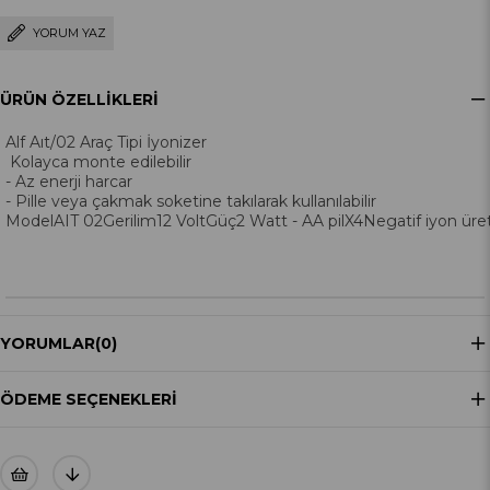
YORUM YAZ
ÜRÜN ÖZELLIKLERI
Alf Aıt/02 Araç Tipi İyonizer
Kolayca monte edilebilir
- Az enerji harcar
- Pille veya çakmak soketine takılarak kullanılabilir
ModelAIT 02Gerilim12 VoltGüç2 Watt - AA pilX4Negatif iyon üret
YORUMLAR
(0)
ÖDEME SEÇENEKLERI