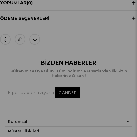
YORUMLAR
(0)
ÖDEME SEÇENEKLERI
BIZDEN HABERLER
Bültenimize Üye Olun ! Tüm İndirim ve Fırsatlardan İlk Sizin
Haberiniz Olsun !
GÖNDER
Kurumsal
Müşteri İlişkileri