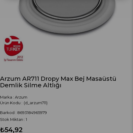
Arzum AR711 Dropy Max Bej Masaüstü
Demlik Silme Altlığı
Marka
:
Arzum
(d_arzum711)
Barkod
:
8693184965979
Stok Miktarı
:
1
₺54,92