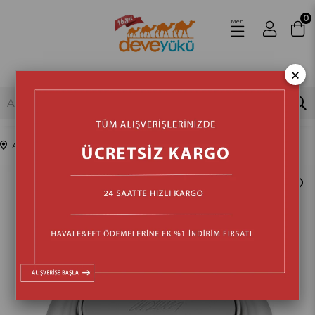
0
Menu
×
Anasayfa
Mutfak
Mutfak Gereçleri
Pratik Aletler