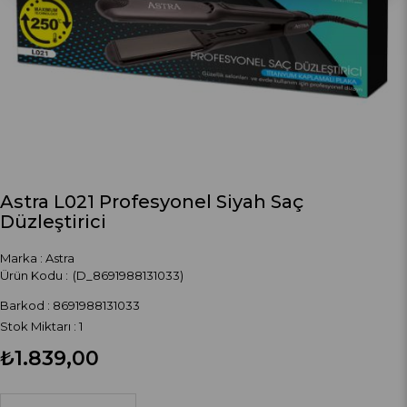
Astra L021 Profesyonel Siyah Saç
Düzleştirici
Marka
:
Astra
(D_8691988131033)
Barkod
:
8691988131033
Stok Miktarı
:
1
₺1.839,00