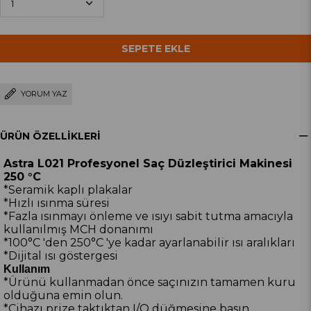
YORUM YAZ
ÜRÜN ÖZELLIKLERI
Astra L021 Profesyonel Saç Düzleştirici Makinesi
250 °C
*Seramik kaplı plakalar
*Hızlı ısınma süresi
*Fazla ısınmayı önleme ve ısıyı sabit tutma amacıyla
kullanılmış MCH donanımı
*100°C 'den 250°C 'ye kadar ayarlanabilir ısı aralıkları
*Dijital ısı göstergesi
Kullanım
*Ürünü kullanmadan önce saçınızın tamamen kuru
olduğuna emin olun.
*Cihazı prize taktıktan I/O düğmesine basın.