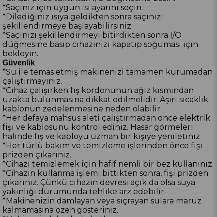
*Saçınız için uygun ısı ayarını seçin.
*Dilediğiniz ısıya geldikten sonra saçınızı
şekillendirmeye başlayabilirsiniz.
*Saçınızı şekillendirmeyi bitirdikten sonra I/O
düğmesine basıp cihazınızı kapatıp soğuması için
bekleyin.
Güvenlik
*Su ile temas etmiş makinenizi tamamen kurumadan
çalıştırmayınız.
*Cihaz çalışırken fiş kordonunun ağız kısmından
uzakta bulunmasına dikkat edilmelidir. Aşırı sıcaklık
kablonun zedelenmesine neden olabilir.
*Her defaya mahsus aleti çalıştırmadan önce elektrik
fişi ve kablosunu kontrol ediniz. Hasar görmeleri
halinde fiş ve kabloyu uzman bir kişiye yeniletiniz
*Her türlü bakım ve temizleme işlerinden önce fişi
prizden çıkarınız.
*Cihazı temizlemek için hafif nemli bir bez kullanınız.
*Cihazın kullanma işlemi bittikten sonra, fişi prizden
çıkarınız. Çünkü cihazın devresi açık da olsa suya
yakınlığı durumunda tehlike arz edebilir.
*Makinenizin damlayan veya sıçrayan sulara maruz
kalmamasına özen gösteriniz.