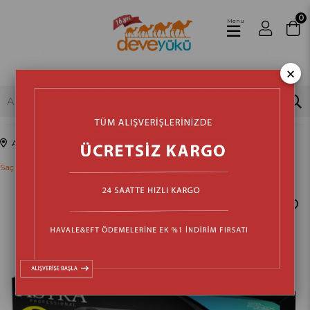
0
Menu
×
Anasayfa
Kozmetik & Sağlık & Bakım
Kişisel Bakım Ürünleri
Saç Düzleştiriciler