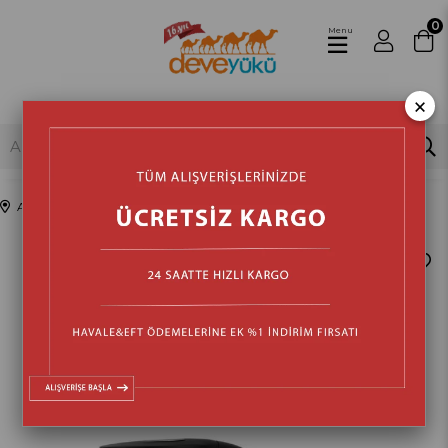
0
Menu
×
Anasayfa
Mutfak
Elektrikli Mutfak Aletleri
Su Isıtıcılar (Kettle)