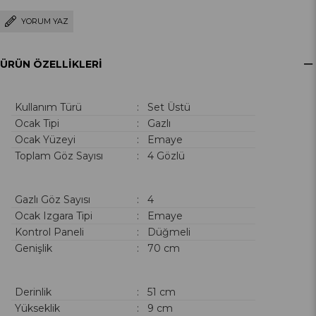
YORUM YAZ
ÜRÜN ÖZELLIKLERI
Kullanım Türü
: Set Üstü
Ocak Tipi
: Gazlı
Ocak Yüzeyi
: Emaye
Toplam Göz Sayısı
: 4 Gözlü
Gazlı Göz Sayısı
: 4
Ocak Izgara Tipi
: Emaye
Kontrol Paneli
: Düğmeli
Genişlik
: 70 cm
Derinlik
: 51 cm
Yükseklik
: 9 cm