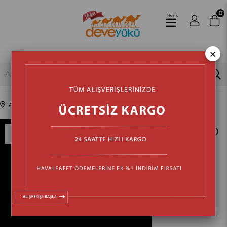
0
Menu
×
Anasayfa
Beyaz Eşya & Ankastre
Ocak
Set Üstü Ocak
›