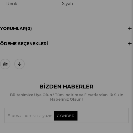
Renk
: Siyah
YORUMLAR
(0)
ÖDEME SEÇENEKLERI
BIZDEN HABERLER
Bültenimize Üye Olun ! Tüm İndirim ve Fırsatlardan İlk Sizin
Haberiniz Olsun !
GÖNDER