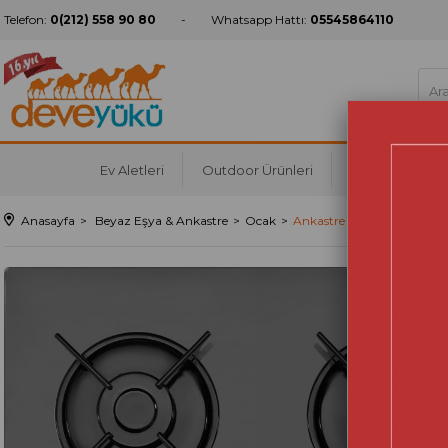
Telefon:
0(212) 558 90 80
Whatsapp Hattı:
05545864110
Ev Aletleri
Outdoor Ürünleri
Mutfak
Ko
Anasayfa
Beyaz Eşya & Ankastre
Ocak
Ankastre Ocak