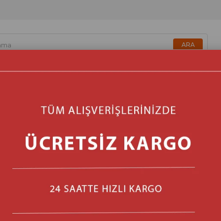
zmetik & Sağlık & Bakım
Beyaz Eşya & Ankastre
Isıtma & 
Eminçelik EC-AH 1240 BG
Marka
:
Eminçelik
(D_1225DG)
Barkod
:
8697405244317
Stok Miktarı
:
3
₺5.459,00