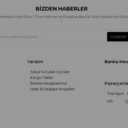
BIZDEN HABERLER
enimize Üye Olun ! Tüm İndirim ve Fırsatlardan İlk Sizin Haberiniz Ols
!
GÖNDER
Yardım
Banka Hes
Sıkça Sorulan Sorular
Kargo Takibi
Pazaryerle
Banka Hesaplarımız
İade & Değişim Koşulları
Trendyol
N11
Ç