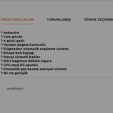
ÜRÜN ÖZELLIKLERI
YORUMLAR
(0)
ÖDEME SEÇENEK
? Ankastre
? Cam gövde
? 4 gözü gazlı
? Yandan düğme kontrollü
? Düğmeden otomatik ateşleme sistemi
? Emaye bek kapağı
? Havuz sistemli bekler
? Dört bağımsız döküm ızgara
? LPG veya DG uyumlu
? Otomatik gaz kesme emniyet sistemi
? 60 cm genişlik
undefined