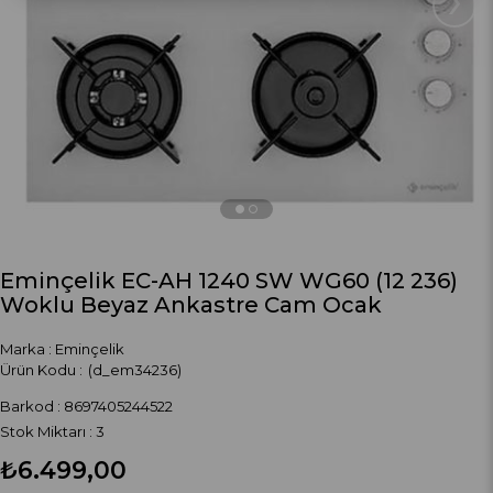
Eminçelik EC-AH 1240 SW WG60 (12 236)
Woklu Beyaz Ankastre Cam Ocak
Marka
:
Eminçelik
(d_em34236)
Barkod
:
8697405244522
Stok Miktarı
:
3
₺6.499,00