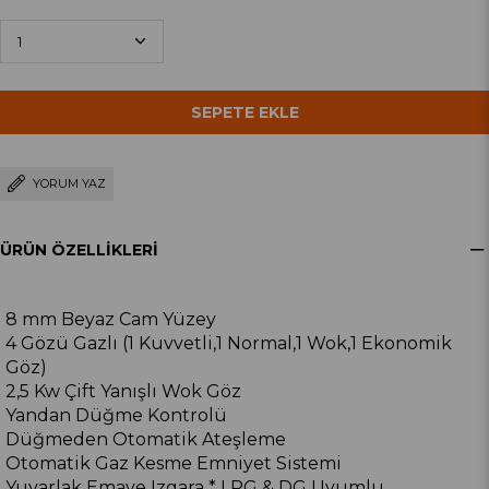
YORUM YAZ
ÜRÜN ÖZELLIKLERI
8 mm Beyaz Cam Yüzey
4 Gözü Gazlı (1 Kuvvetli,1 Normal,1 Wok,1 Ekonomik
Göz)
2,5 Kw Çift Yanışlı Wok Göz
Yandan Düğme Kontrolü
Düğmeden Otomatik Ateşleme
Otomatik Gaz Kesme Emniyet Sistemi
Yuvarlak Emaye Izgara * LPG & DG Uyumlu