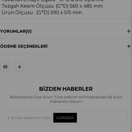
Tezgah Kesim Ölçüsü: (G*D) 560 x 485 mm
Ürün Ölçüsü : (G*D) 590 x 515 mm
YORUMLAR
(0)
ÖDEME SEÇENEKLERI
BIZDEN HABERLER
Bültenimize Üye Olun ! Tüm İndirim ve Fırsatlardan İlk Sizin
Haberiniz Olsun !
GÖNDER