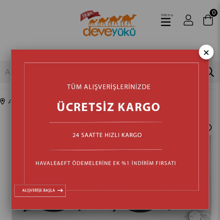
0
Menu
×
Anasayfa
Beyaz Eşya & Ankastre
Ocak
Ankastre Ocak
›