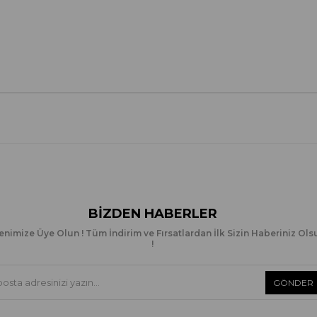
BIZDEN HABERLER
enimize Üye Olun ! Tüm İndirim ve Fırsatlardan İlk Sizin Haberiniz Ols
!
GÖNDER