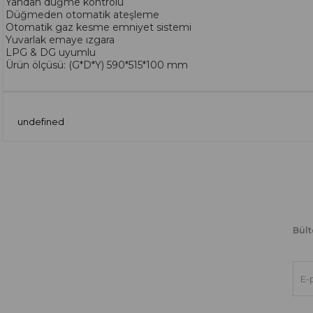
Yandan düğme kontrolü
Düğmeden otomatik ateşleme
Otomatik gaz kesme emniyet sistemi
Yuvarlak emaye ızgara
LPG & DG uyumlu
Ürün ölçüsü: (G*D*Y) 590*515*100 mm
undefined
Bült