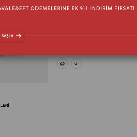
YORUM YAZ
LERI