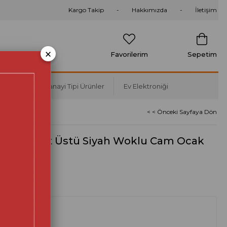
Kargo Takip
Hakkımızda
İletişim
×
Favorilerim
Sepetim
Soğutma
Sanayi Tipi Ürünler
Ev Elektroniği
< < Önceki Sayfaya Dön
W BG60 Set Üstü Siyah Woklu Cam Ocak