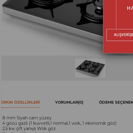
ÜRÜN ÖZELLIKLERI
YORUMLAR
(0)
ÖDEME SEÇENEK
8 mm Siyah cam yüzey
4 gözü gazlı (1 kuvvetli,1 normal,1 wok, 1 ekonomik göz)
2,5 kw çift yanışlı Wok göz