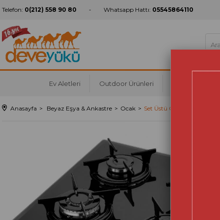
Telefon:
0(212) 558 90 80
Whatsapp Hattı:
05545864110
Ev Aletleri
Outdoor Ürünleri
Mutfak
Ko
Anasayfa
Beyaz Eşya & Ankastre
Ocak
Set Üstü Ocak