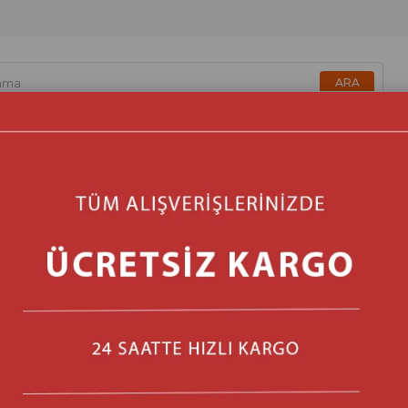
zmetik & Sağlık & Bakım
Beyaz Eşya & Ankastre
Isıtma & 
Eminçelik EC-SÜ 1240 S
Marka
:
Eminçelik
(D_8697405248810)
Barkod
:
8697405248810
Stok Miktarı
:
7
₺6.499,00