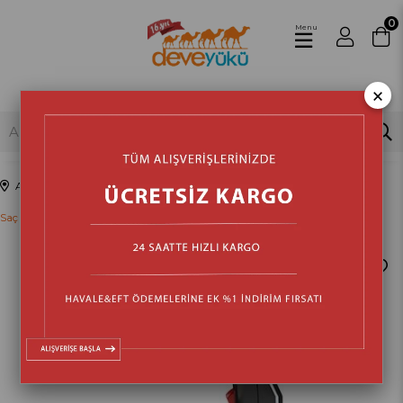
0
Menu
×
Anasayfa
Kozmetik & Sağlık & Bakım
Kişisel Bakım Ürünleri
Saç Kurutma Makinesi