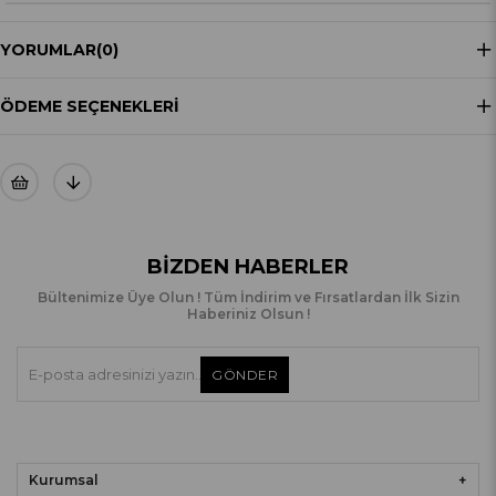
YORUMLAR
(0)
ÖDEME SEÇENEKLERI
BIZDEN HABERLER
Bültenimize Üye Olun ! Tüm İndirim ve Fırsatlardan İlk Sizin
Haberiniz Olsun !
GÖNDER
Kurumsal