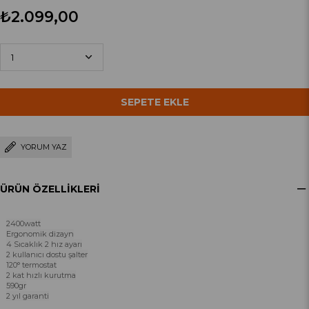
₺2.099,00
YORUM YAZ
ÜRÜN ÖZELLIKLERI
2400watt
Ergonomik dizayn
4 Sıcaklık 2 hız ayarı
2 kullanıcı dostu şalter
120° termostat
2 kat hızlı kurutma
590gr
2 yıl garanti