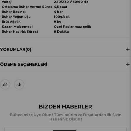
Voltaj
220/230 V 50/60 Hz
Ortalama Buhar Verme Süresi
4,5 saat
Buhar Basıncı
4 bar
Buhar Yoğunluğu
100g/dak
Brüt Ağırlık
9 kg
Kazan Malzemesi
Özel Paslanmaz çelik
Buhar Hazırlık Süresi
8 Dakika
YORUMLAR
(0)
ÖDEME SEÇENEKLERI
BIZDEN HABERLER
Bültenimize Üye Olun ! Tüm İndirim ve Fırsatlardan İlk Sizin
Haberiniz Olsun !