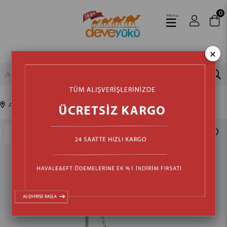
0
Menu
×
Anasayfa
Ev Aletleri
Ütüler
Buhar Kazanlı Ütü