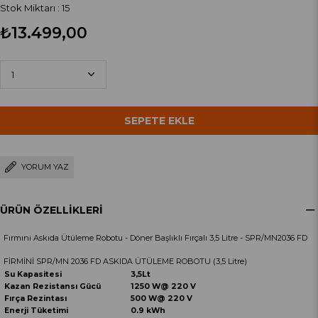
Stok Miktarı
:
15
₺13.499,00
YORUM YAZ
ÜRÜN ÖZELLIKLERI
Fırmıni Askıda Ütüleme Robotu - Döner Başlıklı Fırçalı 3,5 Litre - SPR/MN2036 FD
FİRMİNİ SPR/MN 2036 FD ASKIDA ÜTÜLEME ROBOTU (3,5 Litre)
Su Kapasitesi
3,5Lt
Kazan Rezistansı Gücü
1250 W@ 220 V
Fırça Rezintası
500 W@ 220 V
Enerji Tüketimi
0.9 kWh