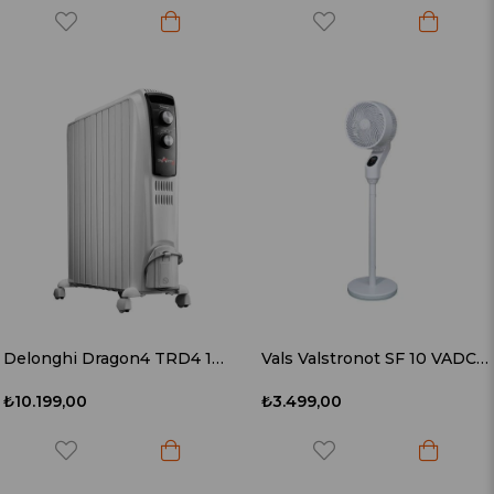
Delonghi Dragon4 TRD4 1025 2500 W 10 Dilim Yağlı Radyatör
Vals Valstronot SF 10 VADC Beyaz Vantilatör
₺10.199,00
₺3.499,00