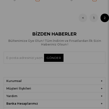
<
1
2
BIZDEN HABERLER
Bültenimize Üye Olun ! Tüm İndirim ve Fırsatlardan İlk Sizin
Haberiniz Olsun !
GÖNDER
Kurumsal
Müşteri İlişkileri
Yardım
Banka Hesaplarımız