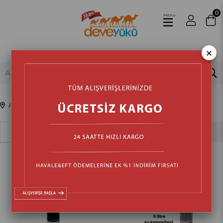
0
Menu
×
Anasayfa
Isıtma & Soğutma
Sıralama
Filtreleme