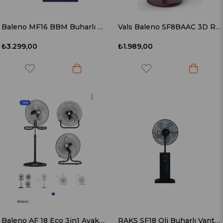
Baleno MF16 BBM Buharlı Vantilatör
Vals Baleno SF8BAAC 3D Rumors Ember Ayaklı Vantilatör
₺3.299,00
₺1.989,00
Baleno AF 18 Eco 3in1 Ayaklı Vanilatör
RAKS SF18 Oli Buharlı Vantilatör