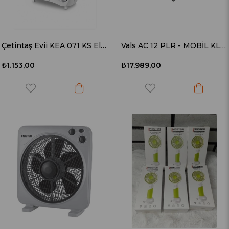
Çetintaş Evii KEA 071 KS Elektrikli Isıtıcı
Vals AC 12 PLR - MOBİL KLİMA
₺1.153,00
₺17.989,00