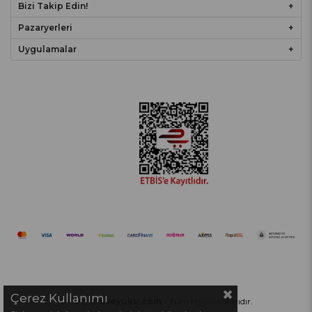
Bizi Takip Edin!
Pazaryerleri
Uygulamalar
Çerez Kullanımı
© 2022
deveyuku.com
- Tüm Hakları Saklıdır.