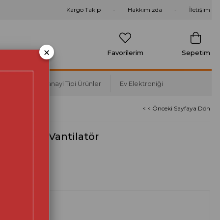
Kargo Takip
Hakkımızda
İletişim
×
Favorilerim
Sepetim
Soğutma
Sanayi Tipi Ürünler
Ev Elektroniği
< < Önceki Sayfaya Dön
uvar Tipi Vantilatör