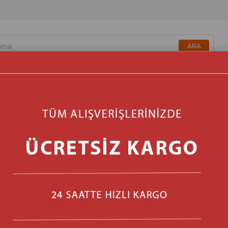
zmetik & Sağlık & Bakım
Beyaz Eşya & Ankastre
Isıtma & 
Master MTR-F500 16 inç D
Marka
:
Master
(D_6970016821712)
Barkod
:
6970016821712
Stok Miktarı
:
13
₺1.989,00