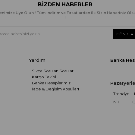
BIZDEN HABERLER
enimize Üye Olun ! Tüm İndirim ve Fırsatlardan İlk Sizin Haberiniz Ols
!
GÖNDER
Yardım
Banka Hes
Sıkça Sorulan Sorular
Kargo Takibi
Pazaryerle
Banka Hesaplarımız
İade & Değişim Koşulları
Trendyol
N11
Ç