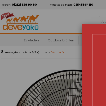
Telefon:
0(212) 558 90 80
Whatsapp Hattı:
05545864110
Ev Aletleri
Outdoor Ürünleri
Mutfak
Ko
Anasayfa
Isıtma & Soğutma
Vantilatör