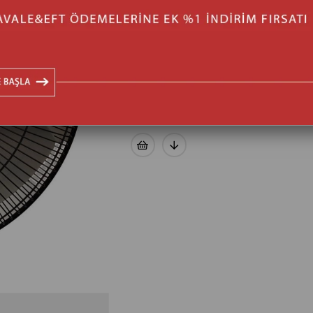
›
YORUM YAZ