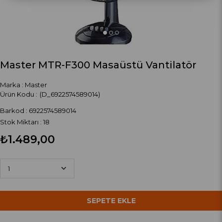
Master MTR-F300 Masaüstü Vantilatör
Marka
:
Master
(D_6922574589014)
Barkod
:
6922574589014
Stok Miktarı
:
18
₺1.489,00