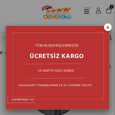
0
Menu
×
Anasayfa
Isıtma & Soğutma
Vantilatör
›