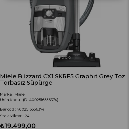
›
Miele Blizzard CX1 SKRF5 Graphıt Grey Toz
Torbasız Süpürge
Marka
:
Miele
(D_4002516556374)
Barkod
:
4002516556374
Stok Miktarı
:
24
₺19.499,00