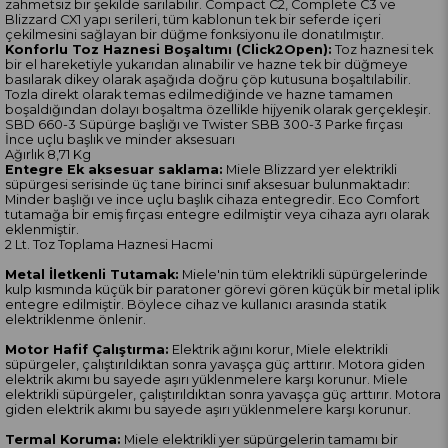
zahmetsiz bir şekilde sarılabilir. Compact C2, Complete C3 ve
Blizzard CX1 yapı serileri, tüm kablonun tek bir seferde içeri
çekilmesini sağlayan bir düğme fonksiyonu ile donatılmıştır.
Konforlu Toz Haznesi Boşaltımı (Click2Open):
Toz haznesi tek
bir el hareketiyle yukarıdan alınabilir ve hazne tek bir düğmeye
basılarak dikey olarak aşağıda doğru çöp kutusuna boşaltılabilir.
Tozla direkt olarak temas edilmediğinde ve hazne tamamen
boşaldığından dolayı boşaltma özellikle hijyenik olarak gerçekleşir.
SBD 660-3 Süpürge başlığı ve Twister SBB 300-3 Parke fırçası
İnce uçlu başlık ve minder aksesuarı
Ağırlık 8,71 Kg
Entegre Ek aksesuar saklama:
Miele Blizzard yer elektrikli
süpürgesi serisinde üç tane birinci sınıf aksesuar bulunmaktadır:
Minder başlığı ve ince uçlu başlık cihaza entegredir. Eco Comfort
tutamağa bir emiş fırçası entegre edilmiştir veya cihaza ayrı olarak
eklenmiştir.
2 Lt. Toz Toplama Haznesi Hacmi
Metal İletkenli Tutamak:
Miele'nin tüm elektrikli süpürgelerinde
kulp kısmında küçük bir paratoner görevi gören küçük bir metal iplik
entegre edilmiştir. Böylece cihaz ve kullanıcı arasında statik
elektriklenme önlenir.
Motor Hafif Çalıştırma:
Elektrik ağını korur, Miele elektrikli
süpürgeler, çalıştırıldıktan sonra yavaşça güç arttırır. Motora giden
elektrik akımı bu sayede aşırı yüklenmelere karşı korunur. Miele
elektrikli süpürgeler, çalıştırıldıktan sonra yavaşça güç arttırır. Motora
giden elektrik akımı bu sayede aşırı yüklenmelere karşı korunur.
Termal Koruma:
Miele elektrikli yer süpürgelerin tamamı bir