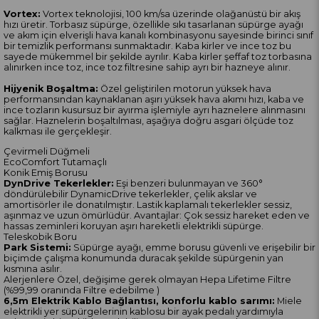
Vortex:
Vortex teknolojisi, 100 km/sa üzerinde olağanüstü bir akış
hızı üretir. Torbasız süpürge, özellikle sıkı tasarlanan süpürge ayağı
ve akım için elverişli hava kanalı kombinasyonu sayesinde birinci sınıf
bir temizlik performansı sunmaktadır. Kaba kirler ve ince toz bu
sayede mükemmel bir şekilde ayrılır. Kaba kirler şeffaf toz torbasına
alınırken ince toz, ince toz filtresine sahip ayrı bir hazneye alınır.
Hijyenik Boşaltma:
Özel geliştirilen motorun yüksek hava
performansından kaynaklanan aşırı yüksek hava akımı hızı, kaba ve
ince tozların kusursuz bir ayırma işlemiyle ayrı haznelere alınmasını
sağlar. Haznelerin boşaltılması, aşağıya doğru asgari ölçüde toz
kalkması ile gerçekleşir.
Çevirmeli Düğmeli
EcoComfort Tutamaçlı
Konik Emiş Borusu
DynDrive Tekerlekler:
Eşi benzeri bulunmayan ve 360°
döndürülebilir DynamicDrive tekerlekler, çelik akslar ve
amortisörler ile donatılmıştır. Lastik kaplamalı tekerlekler sessiz,
aşınmaz ve uzun ömürlüdür. Avantajlar: Çok sessiz hareket eden ve
hassas zeminleri koruyan aşırı hareketli elektrikli süpürge.
Teleskobik Boru
Park Sistemi:
Süpürge ayağı, emme borusu güvenli ve erişebilir bir
biçimde çalışma konumunda duracak şekilde süpürgenin yan
kısmına asılır.
Alerjenlere Özel, değişime gerek olmayan Hepa Lifetime Filtre
(%99,99 oranında Filtre edebilme )
6,5m Elektrik Kablo Bağlantısı, konforlu kablo sarımı:
Miele
elektrikli yer süpürgelerinin kablosu bir ayak pedalı yardımıyla