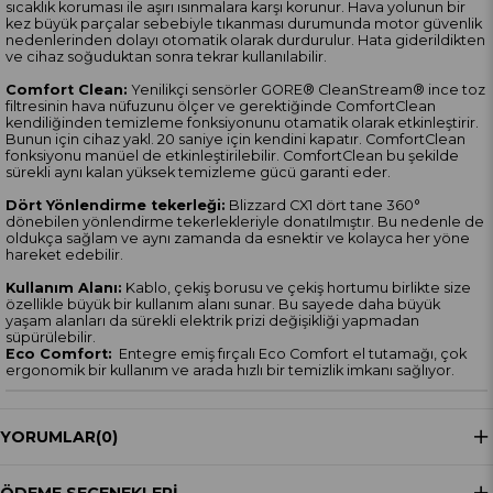
sıcaklık koruması ile aşırı ısınmalara karşı korunur. Hava yolunun bir
kez büyük parçalar sebebiyle tıkanması durumunda motor güvenlik
nedenlerinden dolayı otomatik olarak durdurulur. Hata giderildikten
ve cihaz soğuduktan sonra tekrar kullanılabilir.
Comfort Clean:
Yenilikçi sensörler GORE® CleanStream® ince toz
filtresinin hava nüfuzunu ölçer ve gerektiğinde ComfortClean
kendiliğinden temizleme fonksiyonunu otamatik olarak etkinleştirir.
Bunun için cihaz yakl. 20 saniye için kendini kapatır. ComfortClean
fonksiyonu manüel de etkinleştirilebilir. ComfortClean bu şekilde
sürekli aynı kalan yüksek temizleme gücü garanti eder.
Dört Yönlendirme tekerleği:
Blizzard CX1 dört tane 360°
dönebilen yönlendirme tekerlekleriyle donatılmıştır. Bu nedenle de
oldukça sağlam ve aynı zamanda da esnektir ve kolayca her yöne
hareket edebilir.
Kullanım Alanı:
Kablo, çekiş borusu ve çekiş hortumu birlikte size
özellikle büyük bir kullanım alanı sunar. Bu sayede daha büyük
yaşam alanları da sürekli elektrik prizi değişikliği yapmadan
süpürülebilir.
Eco Comfort:
Entegre emiş fırçalı Eco Comfort el tutamağı, çok
ergonomik bir kullanım ve arada hızlı bir temizlik imkanı sağlıyor.
YORUMLAR
(0)
ÖDEME SEÇENEKLERI