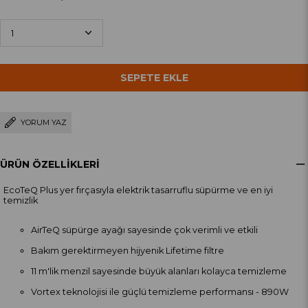
YORUM YAZ
ÜRÜN ÖZELLIKLERI
EcoTeQ Plus yer fırçasıyla elektrik tasarruflu süpürme ve en iyi
temizlik
AirTeQ süpürge ayağı sayesinde çok verimli ve etkili
Bakım gerektirmeyen hijyenik Lifetime filtre
11 m'lik menzil sayesinde büyük alanları kolayca temizleme
Vortex teknolojisi ile güçlü temizleme performansı - 890W