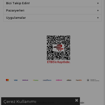
Bizi Takip Edin!
Pazaryerleri
Uygulamalar
Çerez Kullanımı
© 2022
deveyuku.com
- Tüm Hakları Saklıdır.