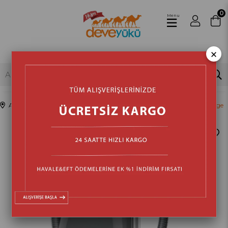
0
Menu
×
Anasayfa
Ev Aletleri
Süpürge Ve Halı Yıkamalar
Elektrikli Süpürge