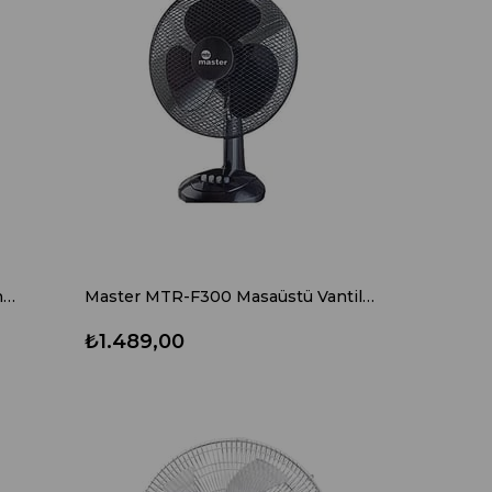
Baleno WF 30 BRC Uzaktan Kumandalı Duvar Tipi Vantilatör
Master MTR-F300 Masaüstü Vantilatör
₺1.489,00