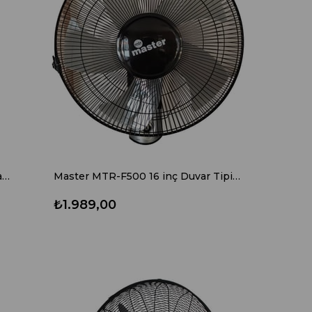
Master MTR-F200 16" Ayaklı Vantilatör
Master MTR-F500 16 inç Duvar Tipi Vantilatör
₺1.989,00