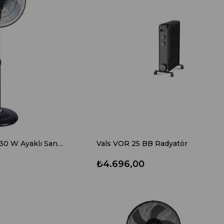
Vals Sf 20 Vm 20" 130 W Ayaklı Sanayi Tipi Vantilatör
Vals VOR 25 BB Radyatör
₺4.696,00