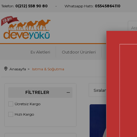
Telefon:
0(212) 558 90 80
Whatsapp Hattı:
05545864110
Ev Aletleri
Outdoor Ürünleri
Mutfak
Ko
Anasayfa
Isıtma & Soğutma
FILTRELER
Ücretsiz Kargo
Hızlı Kargo