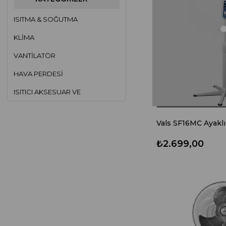
ISITMA & SOĞUTMA
KLIMA
VANTILATÖR
HAVA PERDESI
ISITICI AKSESUAR VE
AYAKLARI
ŞOFBEN
Vals SF16MC Ayaklı 
TERMOSIFON
₺2.699,00
FANLI ISITICILAR
SOBA & ISITICILAR
YAĞLI RADYATÖRLER
EV ALETLERI