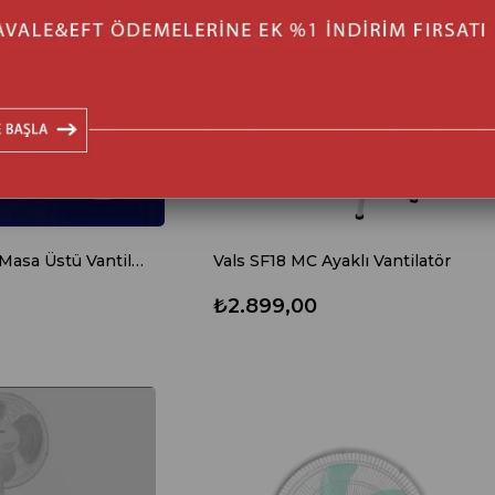
Master MTR-F350 Masa Üstü Vantilatör
Vals SF18 MC Ayaklı Vantilatör
₺2.899,00