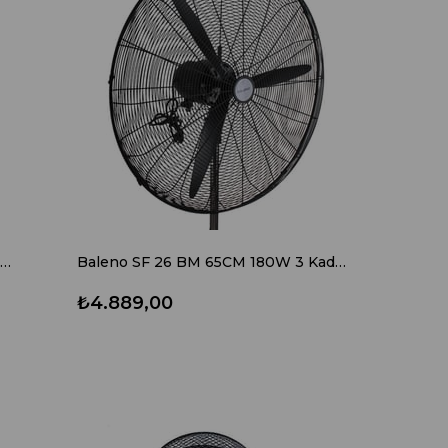
Vals Baleno SF8BAAC 3D Platinum Gray(Gri) Ayaklı Vantilatör
Baleno SF 26 BM 65CM 180W 3 Kademeli Ayaklı Sanayi Tipi Vantilatör
₺4.889,00