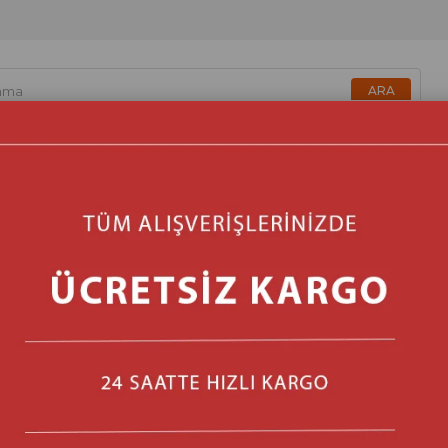
zmetik & Sağlık & Bakım
Beyaz Eşya & Ankastre
Isıtma & 
Stoktakiler