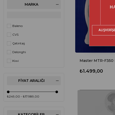
MARKA
Baleno
CVS
Çetintaş
Delonghi
Kiwi
Master
₺1.499,00
Raks
FIYAT ARALIĞI
VALS
₺249,00 - ₺17.989,00
KATEGORILER