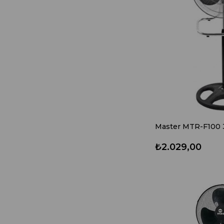
OUTDOOR ÜRÜNLERI
MUTFAK
KOZMETIK & SAĞLIK &
BAKIM
BEYAZ EŞYA & ANKASTRE
SANAYI TIPI ÜRÜNLER
OTO AKSESUAR
EV ELEKTRONIĞI
₺2.029,00