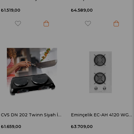
₺1.519,00
₺4.589,00
CVS DN 202 Twinn Siyah İkili Elektrikli Ocak
Eminçelik EC-AH 4120 WG30 (41226 LPG) Beyaz Domino Ankastre Ocak
₺1.659,00
₺3.709,00