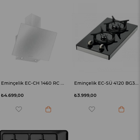
Eminçelik EC-CH 1460 RC W60 Camlı Beyaz Davlumbaz (Uzaktan Kumandalı)
Eminçelik EC-SÜ 4120 BG30 LPG Set Üstü Siyah Cam Domino Ocak
₺4.699,00
₺3.999,00