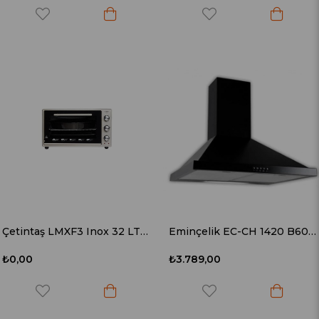
Çetintaş LMXF3 Inox 32 LT Mini Fırın
Eminçelik EC-CH 1420 B60 Siyah Davlumbaz
₺0,00
₺3.789,00