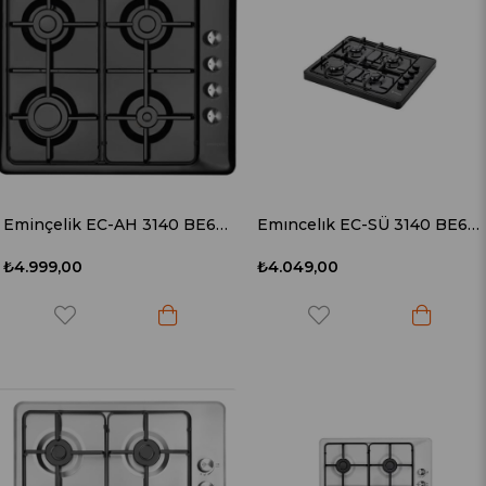
Eminçelik EC-AH 3140 BE60 (31 222) Ankastre LPG Siyah Emaye Ocak
Emıncelık EC-SÜ 3140 BE60 31 122 LPG Set Üstü Sıyah Emaye Ocak
₺4.999,00
₺4.049,00