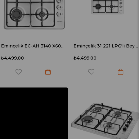
Eminçelik EC-AH 3140 X60 (31 220) LPG Ankastre Paslanmaz Inox Ocak
Eminçelik 31 221 LPG'li Beyaz Ankastre Ocak
₺4.499,00
₺4.499,00