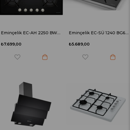
Eminçelik EC-AH 2250 BW BG70 (22 385) Ankastre 70 cm Siyah Cam Ocak (Woklu)
Eminçelik EC-SÜ 1240 BG60 (12 125) Set Üstü Siyah Cam Ocak
₺7.699,00
₺5.689,00