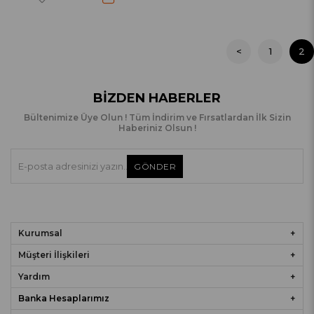
<
1
2
BIZDEN HABERLER
Bültenimize Üye Olun ! Tüm İndirim ve Fırsatlardan İlk Sizin
Haberiniz Olsun !
GÖNDER
Kurumsal
Müşteri İlişkileri
Yardım
Banka Hesaplarımız