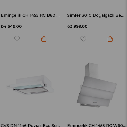
Eminçelik CH 1455 RC B60 60 CM Siyah Cam Duvar Tipi Davlumbaz
Simfer 3010 Doğalgazlı Beyaz Set Üstü Ocak
₺4.649,00
₺3.999,00
CVS DN 1146 Poyraz Eco Sürgülü Çift Motorlu Aspiratör
Eminçelik CH 1455 RC W60 Beyaz Cam Duvar Tipi Davlumbaz