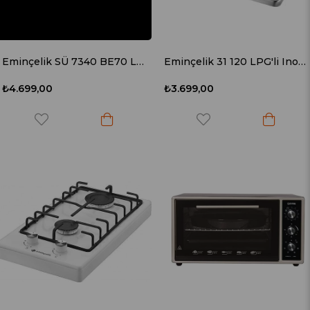
Eminçelik SÜ 7340 BE70 LG (73 122) LPG Siyah Emaye Set Üstü Ocak
Eminçelik 31 120 LPG'li Inox Set Üstü Ocak
₺4.699,00
₺3.699,00