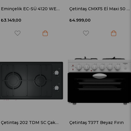
Eminçelik EC-SÜ 4120 WE30 LPG'li Set Üstü Domino Ocak
Çetintaş CMXF5 Eİ Maxi 50 lt Midi Fırın
₺3.149,00
₺4.999,00
Çetintaş 202 TDM SC Çakmaklı Gaz Emniyetli Ocak
Çetintaş 737T Beyaz Fırın