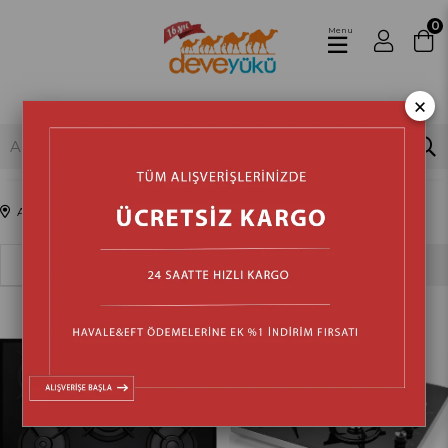
0
Menu
×
Anasayfa
Beyaz Eşya & Ankastre
Sıralama
Filtreleme