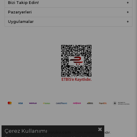
Bizi Takip Edin!
Pazaryerleri
Uygulamalar
Çerez Kullanımı
© 2022
deveyuku.com
- Tüm Hakları Saklıdır.